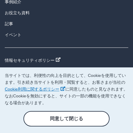
事例紹介
お役立ち資料
記事
イベント
新しいウィンドウで開く
情報セキュリティポリシー
新しいウィンドウで開く
個人情報保護方針
当サイトでは、利便性の向上を目的として、Cookieを使用してい
新しいウィンドウで開く
日本調剤サイト
ます。引き続き当サイトを利用・閲覧すると、お客さまが当社の
新しいウィンドウで開く
Cookie利用に関するポリシー
に同意したものと見なされます。
新しいウィンドウで開く
企業情報
なおCookieを無効にすると、サイトの一部の機能を使用できなく
なる場合があります。
医院開業支援サイト
新しいウィンドウで開く
「メディカルセンター.JP」
同意して閉じる
Copyright © NIHON CHOUZAI Co., Ltd. All rights reserved.