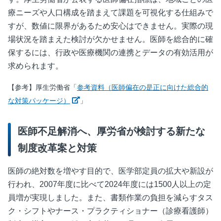
療ニーズや人口構成を踏まえて課題を可視化する仕組みで
すが、数値に限界があるため安心はできません。実際の現
場状況を踏まえた検討が欠かせません。医師を総合的に確
保するには、行政や医療機関の連携とデータの有効活用が
求められます。
【参考】厚生労働省「
参考資料（医師偏在の是正に向けた総合的
新しいウィンドウで開く
な対策パッケージ）
」
医師不足解消へ、厚労省が検討する新たな
制度改革案と対策
医師の絶対数を増やす目的で、医学部定員の拡大や新設が
行われ、
2007
年度に比べて
2024
年度には
1500
人以上の定
員増が実現しました。また、書類作業の負担を減らすタス
ク・シフトやナース・プラクティショナー（診療看護師）