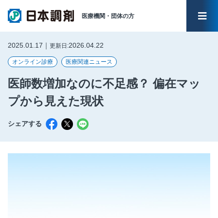
医療機関・
団体の方
メイ
2025.01.17｜
2026.04.22
更新日:
オンライン診療
医療関連ニュース
医師数増加なのに不足感？ 偏在マッ
プから見えた現状
シェアする