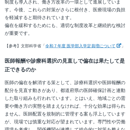
制度も導入され、働き方改革の一環として進展していま
す。今後、これらの対策がさらに根付き、医療現場の負担
を軽減すると期待されています。
偏在を緩和するためにも、適切な制度改革と継続的な検討
が重要です。
新し
【参考】文部科学省「
令和７年度 医学部入学定員増について
」
医師報酬や診療科選択の見直しで偏在は果たして是
正できるのか
医師の偏在を解消する策として、診療科選択や医師報酬の
配分を見直す動きがあり、都道府県の医師確保計画と連動
した取り組みも行われています。とはいえ、地域ごとの需
要や働き方の実態を踏まえなければ、十分な効果は得られ
ません。医師配置を規制的に管理する案も浮上しています
が、現場では慎重な対応が望まれています。専門性や労働
環境を考慮し、関係機関が連携して総合的に対策を整えな