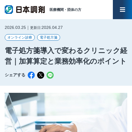
医療機関・
団体の方
メイ
2026.03.25｜
2026.04.27
更新日:
オンライン診療
電子処方箋
電子処方箋導入で変わるクリニック経
営｜加算算定と業務効率化のポイント
シェアする