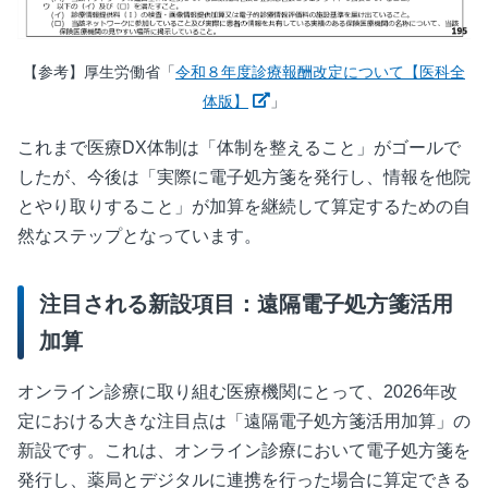
【参考】厚生労働省「
令和８年度診療報酬改定について【医科全
新しいウィンドウで開く
体版】
」
これまで医療
DX
体制は「体制を整えること」がゴールで
したが、今後は「実際に電子処方箋を発行し、情報を他院
とやり取りすること」が加算を継続して算定するための自
然なステップとなっています。
注目される新設項目：遠隔電子処方箋活用
加算
オンライン診療に取り組む医療機関にとって、
2026
年改
定における大きな注目点は「遠隔電子処方箋活用加算」の
新設です。これは、オンライン診療において電子処方箋を
発行し、薬局とデジタルに連携を行った場合に算定できる