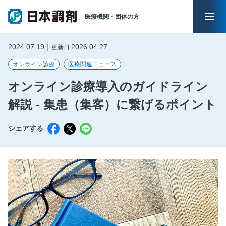
医療機関・
団体の方
メイ
2024.07.19｜
2026.04.27
更新日:
オンライン診療
医療関連ニュース
オンライン診療導入のガイドライン
解説 - 集患（集客）に繋げるポイント
シェアする