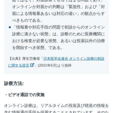
オンラインか対⾯かの判断は「緊急性」および「対
⾯による情報量あるいは対応の違い」の観点からす
べきものである。
「情報量や対応⼿段の問題で初診からのオンライン
診療に適さない状態」は、診断のために医療機関に
おける検査が必要な状態、あるいは投薬以外の治療
を開始すべき状態、である。
【出典】厚生労働省「
⽇本医学会連合 オンライン診療の初診
新しいウィンドウで開く
に関する提⾔
」(2021年6月)より抜粋
診察方法:
・ビデオ通話での実施
オンライン診療は、リアルタイムの視覚及び聴覚の情報を
含む情報通信手段を採用することとされています。そのた