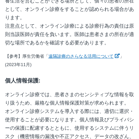
養生活を営むことができる場所として、個々の患者の所在
として、オンライン診療をすることが認められる場合があ
ります。
注意点として、オンライン診療による診療行為の責任は原
則当該医師が責任を負います。医師は患者さまの所在が適
切な場所であるかを確認する必要があります。
新しいウ
【参考】厚生労働省「
遠隔診療のさらなる活用について
」
(2023年11月)
個人情報保護:
オンライン診療では、患者さまのセンシティブな情報を取
り扱うため、厳格な個人情報保護対策が求められます。
オンライン診療システムを導入する際には、適切に選択・
使用することが必要になります。個人情報及びプライバシ
ーの保護に配慮するとともに、使用するシステムに伴うリ
スク（機密情報の漏洩や不正アクセス、データの改ざん、