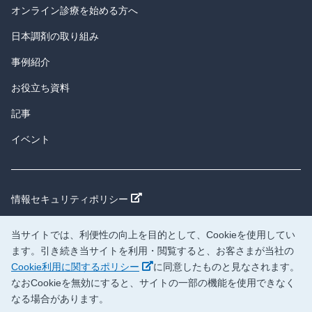
オンライン診療を始める方へ
日本調剤の取り組み
事例紹介
お役立ち資料
記事
イベント
新しいウィンドウで開く
情報セキュリティポリシー
新しいウィンドウで開く
個人情報保護方針
当サイトでは、利便性の向上を目的として、Cookieを使用してい
新しいウィンドウで開く
日本調剤サイト
ます。引き続き当サイトを利用・閲覧すると、お客さまが当社の
新しいウィンドウで開く
Cookie利用に関するポリシー
に同意したものと見なされます。
新しいウィンドウで開く
企業情報
なおCookieを無効にすると、サイトの一部の機能を使用できなく
なる場合があります。
医院開業支援サイト