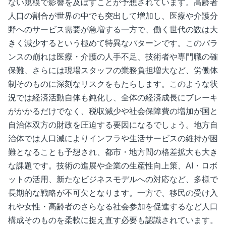
ない規模で影響を及ぼすことが予想されています。高齢者
人口の割合が世界の中でも突出して増加し、医療や介護分
野へのサービス需要が急増する一方で、働く世代の数は大
きく減少するという極めて特異なパターンです。このバラ
ンスの崩れは医療・介護の人手不足、技術者や専門職の確
保難、さらには現場スタッフの業務負担増大など、労働体
制そのものに深刻なリスクをもたらします。このような状
況では経済活動自体も鈍化し、全体の経済成長にブレーキ
がかかるだけでなく、税収減少や社会保障費の増加が国と
自治体双方の財政を圧迫する要因になるでしょう。地方自
治体では人口減によりインフラや生活サービスの維持が困
難となることも予想され、都市・地方間の格差拡大も大き
な課題です。技術の進展や企業の生産性向上策、AI・ロボ
ットの活用、新たなビジネスモデルへの対応など、多様で
長期的な戦略が不可欠となります。一方で、移民の受け入
れや女性・高齢者のさらなる社会参加を促進するなど人口
構成そのものを柔軟に捉え直す必要も認識されています。