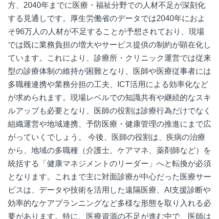
方、2040年までに医療・福祉分野での人材不足が深刻化
する見通しです。厚生労働省のデータでは2040年におよ
そ96万人の人材が不足することが予想されており、現場
では既に業務負担の増大やサービス提供の制約が顕在化し
ています。これにより、診療所・クリニック運営では従来
型の診療体制の維持が困難となり、医師や医療従事者には
多職種連携や業務分担の工夫、ICT活用による効率化など
が求められます。現場レベルでの知識共有や継続的なスキ
ルアップも必要となり、医師の役割は診療行為だけでなく
組織運営や地域連携、予防医療・健康管理の推進にまで広
がっていくでしょう。 今後、医師の役割は、疾病の治療
から、地域の多職種（介護士、ケアマネ、薬剤師など）を
統括する「健康マネジメントのリーダー」へと転換が必須
となります。これまで主に対面診療が中心だった医療サー
ビスは、データや技術を活用した遠隔医療、AI支援診断や
効率的なケアプランニングなど多様な形態を取り入れる必
要があります。特に、医療資源の不足が進む中で、医師は