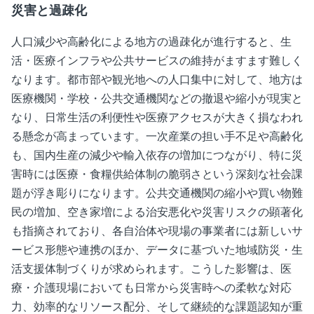
災害と過疎化
人口減少や高齢化による地方の過疎化が進行すると、生
活・医療インフラや公共サービスの維持がますます難しく
なります。都市部や観光地への人口集中に対して、地方は
医療機関・学校・公共交通機関などの撤退や縮小が現実と
なり、日常生活の利便性や医療アクセスが大きく損なわれ
る懸念が高まっています。一次産業の担い手不足や高齢化
も、国内生産の減少や輸入依存の増加につながり、特に災
害時には医療・食糧供給体制の脆弱さという深刻な社会課
題が浮き彫りになります。公共交通機関の縮小や買い物難
民の増加、空き家増による治安悪化や災害リスクの顕著化
も指摘されており、各自治体や現場の事業者には新しいサ
ービス形態や連携のほか、データに基づいた地域防災・生
活支援体制づくりが求められます。こうした影響は、医
療・介護現場においても日常から災害時への柔軟な対応
力、効率的なリソース配分、そして継続的な課題認知が重