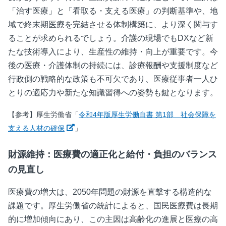
「治す医療」と「看取る・支える医療」の判断基準や、地
域で終末期医療を完結させる体制構築に、より深く関与す
ることが求められるでしょう。介護の現場でもDXなど新
たな技術導入により、生産性の維持・向上が重要です。今
後の医療・介護体制の持続には、診療報酬や支援制度など
行政側の戦略的な政策も不可欠であり、医療従事者一人ひ
とりの適応力や新たな知識習得への姿勢も鍵となります。
【参考】厚生労働省「
令和4年版厚生労働白書 第1部 社会保障を
新しいウィンドウで開く
支える人材の確保
」
財源維持：医療費の適正化と給付・負担のバランス
の見直し
医療費の増大は、2050年問題の財源を直撃する構造的な
課題です。厚生労働省の統計によると、国民医療費は長期
的に増加傾向にあり、この主因は高齢化の進展と医療の高