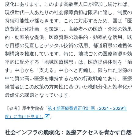
度化にあります。このまま高齢者人口が増加し続ければ、
現役世代一人あたりの社会保障負担は限界に達し、制度の
持続可能性が揺らぎます。これに対応するため、国は「医
療費適正化計画」を策定し、高齢者への医療・介護の効果
的・効率的な提供、医療資源の効果的・効率的な活用、既
存目標の見直しとデジタル技術の活用、都道府県の連携体
制構築を推進しています。特に、地域ごとの医療資源を効
率的に配分する「地域医療構想」は、医療提供体制を「治
す」中心から「支える」中心へと再編し、限られた財源の
中で質の高い医療を維持するための行政戦略であり、医療
経営者はこの政策の方向性に基づいた機能分化と効率化が
最優先の課題となっています。
【参考】厚生労働省「
第４期医療費適正化計画（2024～2029年
新しいウィンドウで開く
度）に向けた見直し
」
社会インフラの脆弱化：医療アクセスを脅かす自然