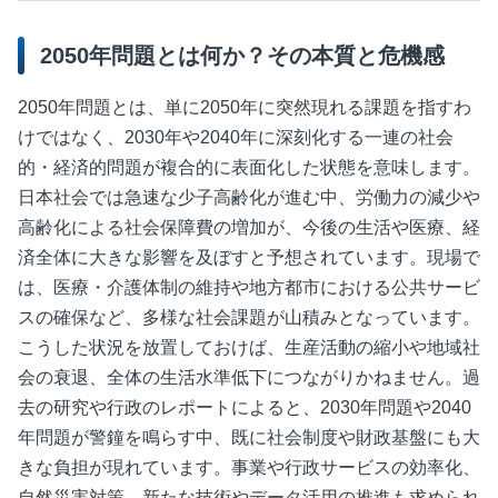
2050年問題とは何か？その本質と危機感
2050年問題とは、単に2050年に突然現れる課題を指すわ
けではなく、2030年や2040年に深刻化する一連の社会
的・経済的問題が複合的に表面化した状態を意味します。
日本社会では急速な少子高齢化が進む中、労働力の減少や
高齢化による社会保障費の増加が、今後の生活や医療、経
済全体に大きな影響を及ぼすと予想されています。現場で
は、医療・介護体制の維持や地方都市における公共サービ
スの確保など、多様な社会課題が山積みとなっています。
こうした状況を放置しておけば、生産活動の縮小や地域社
会の衰退、全体の生活水準低下につながりかねません。過
去の研究や行政のレポートによると、2030年問題や2040
年問題が警鐘を鳴らす中、既に社会制度や財政基盤にも大
きな負担が現れています。事業や行政サービスの効率化、
自然災害対策、新たな技術やデータ活用の推進も求められ