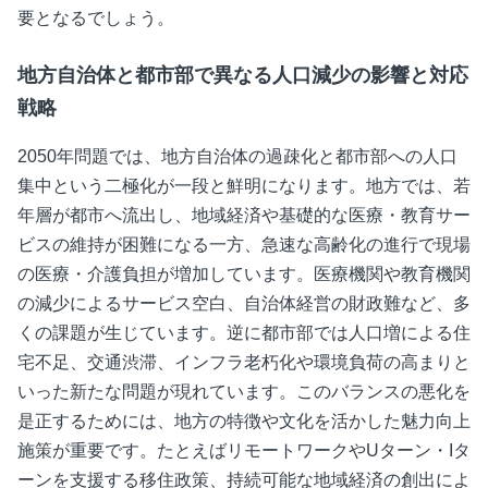
要となるでしょう。
地方自治体と都市部で異なる人口減少の影響と対応
戦略
2050年問題では、地方自治体の過疎化と都市部への人口
集中という二極化が一段と鮮明になります。地方では、若
年層が都市へ流出し、地域経済や基礎的な医療・教育サー
ビスの維持が困難になる一方、急速な高齢化の進行で現場
の医療・介護負担が増加しています。医療機関や教育機関
の減少によるサービス空白、自治体経営の財政難など、多
くの課題が生じています。逆に都市部では人口増による住
宅不足、交通渋滞、インフラ老朽化や環境負荷の高まりと
いった新たな問題が現れています。このバランスの悪化を
是正するためには、地方の特徴や文化を活かした魅力向上
施策が重要です。たとえばリモートワークやUターン・Iタ
ーンを支援する移住政策、持続可能な地域経済の創出によ