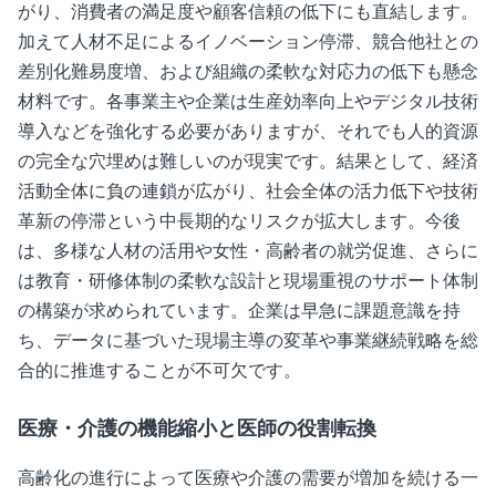
がり、消費者の満足度や顧客信頼の低下にも直結します。
加えて人材不足によるイノベーション停滞、競合他社との
差別化難易度増、および組織の柔軟な対応力の低下も懸念
材料です。各事業主や企業は生産効率向上やデジタル技術
導入などを強化する必要がありますが、それでも人的資源
の完全な穴埋めは難しいのが現実です。結果として、経済
活動全体に負の連鎖が広がり、社会全体の活力低下や技術
革新の停滞という中長期的なリスクが拡大します。今後
は、多様な人材の活用や女性・高齢者の就労促進、さらに
は教育・研修体制の柔軟な設計と現場重視のサポート体制
の構築が求められています。企業は早急に課題意識を持
ち、データに基づいた現場主導の変革や事業継続戦略を総
合的に推進することが不可欠です。
医療・介護の機能縮小と医師の役割転換
高齢化の進行によって医療や介護の需要が増加を続ける一