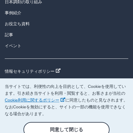
日本調剤の取り組み
事例紹介
お役立ち資料
記事
イベント
新しいウィンドウで開く
情報セキュリティポリシー
新しいウィンドウで開く
個人情報保護方針
当サイトでは、利便性の向上を目的として、Cookieを使用してい
新しいウィンドウで開く
日本調剤サイト
ます。引き続き当サイトを利用・閲覧すると、お客さまが当社の
新しいウィンドウで開く
Cookie利用に関するポリシー
に同意したものと見なされます。
新しいウィンドウで開く
企業情報
なおCookieを無効にすると、サイトの一部の機能を使用できなく
なる場合があります。
医院開業支援サイト
新しいウィンドウで開く
「メディカルセンター.JP」
同意して閉じる