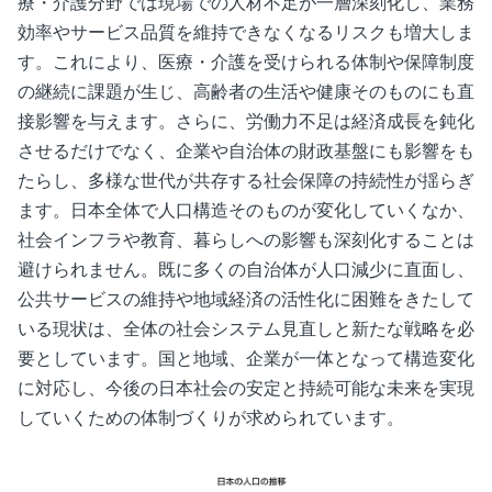
療・介護分野では現場での人材不足が一層深刻化し、業務
効率やサービス品質を維持できなくなるリスクも増大しま
す。これにより、医療・介護を受けられる体制や保障制度
の継続に課題が生じ、高齢者の生活や健康そのものにも直
接影響を与えます。さらに、労働力不足は経済成長を鈍化
させるだけでなく、企業や自治体の財政基盤にも影響をも
たらし、多様な世代が共存する社会保障の持続性が揺らぎ
ます。日本全体で人口構造そのものが変化していくなか、
社会インフラや教育、暮らしへの影響も深刻化することは
避けられません。既に多くの自治体が人口減少に直面し、
公共サービスの維持や地域経済の活性化に困難をきたして
いる現状は、全体の社会システム見直しと新たな戦略を必
要としています。国と地域、企業が一体となって構造変化
に対応し、今後の日本社会の安定と持続可能な未来を実現
していくための体制づくりが求められています。