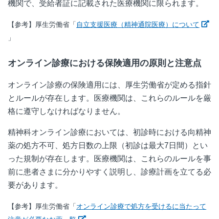
機関で、受給者証に記載された医療機関に限られます。
【参考】厚生労働省「
自立支援医療（精神通院医療）について
新しいウィンドウで開く
」
オンライン診療における保険適用の原則と注意点
オンライン診療の保険適用には、厚生労働省が定める指針
とルールが存在します。医療機関は、これらのルールを厳
格に遵守しなければなりません。
精神科オンライン診療においては、初診時における向精神
薬の処方不可、処方日数の上限（初診は最大
7
日間）とい
った規制が存在します。医療機関は、これらのルールを事
前に患者さまに分かりやすく説明し、診療計画を立てる必
要があります。
【参考】厚生労働省「
オンライン診療で処方を受けるに当たって
新しいウィンドウで開く