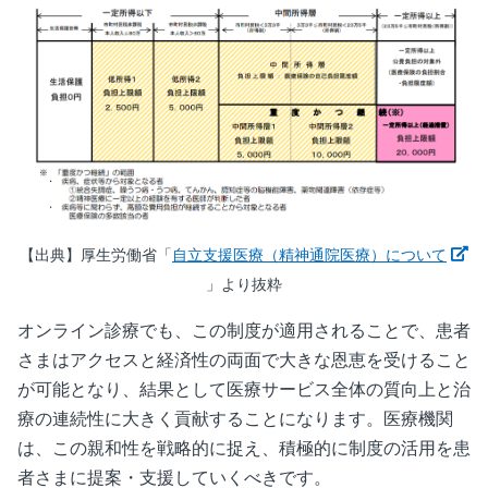
【出典】厚生労働省「
自立支援医療（精神通院医療）について
新しいウィンドウで開く
」より抜粋
オンライン診療でも、この制度が適用されることで、患者
さまはアクセスと経済性の両面で大きな恩恵を受けること
が可能となり、結果として医療サービス全体の質向上と治
療の連続性に大きく貢献することになります。医療機関
は、この親和性を戦略的に捉え、積極的に制度の活用を患
者さまに提案・支援していくべきです。