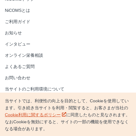
NiCOMSとは
ご利用ガイド
お知らせ
インタビュー
オンライン栄養相談
よくあるご質問
お問い合わせ
当サイトのご利用環境について
新しいウィンドウで開く
情報セキュリティポリシー
当サイトでは、利便性の向上を目的として、Cookieを使用してい
ます。引き続き当サイトを利用・閲覧すると、お客さまが当社の
新しいウィンドウで開く
個人情報保護方針
新しいウィンドウで開く
Cookie利用に関するポリシー
に同意したものと見なされます。
なおCookieを無効にすると、サイトの一部の機能を使用できなく
新しいウィンドウで開く
日本調剤サイト
なる場合があります。
新しいウィンドウで開く
企業情報