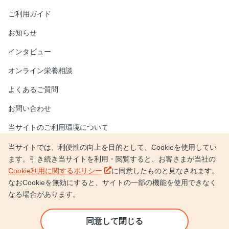
ご利用ガイド
お知らせ
インタビュー
オンライン栄養相談
よくあるご質問
お問い合わせ
当サイトのご利用環境について
新しいウィンドウで開く
情報セキュリティポリシー
当サイトでは、利便性の向上を目的として、Cookieを使用してい
ます。引き続き当サイトを利用・閲覧すると、お客さまが当社の
新しいウィンドウで開く
個人情報保護方針
新しいウィンドウで開く
Cookie利用に関するポリシー
に同意したものと見なされます。
なおCookieを無効にすると、サイトの一部の機能を使用できなく
新しいウィンドウで開く
日本調剤サイト
なる場合があります。
新しいウィンドウで開く
企業情報
同意して閉じる
Copyright © NIHON CHOUZAI Co., Ltd. All rights reserved.